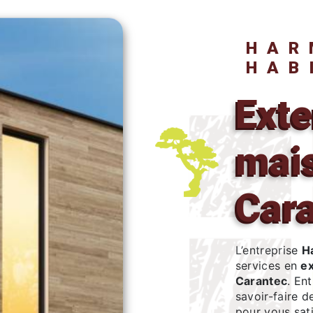
HARMONIE BOIS
HAB
extension
mais
Car
L’entreprise
H
services en
ex
Carantec
. En
savoir-faire d
pour vous sat