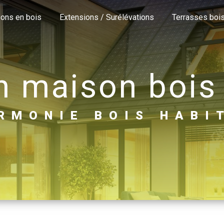
sons en bois
Extensions / Surélévations
Terrasses boi
on maison bois
ARMONIE BOIS HABI