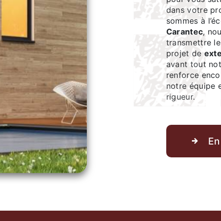
dans votre pr
sommes à l’éc
Carantec
, no
transmettre l
projet de
ext
avant tout no
renforce encor
notre équipe e
rigueur.
En