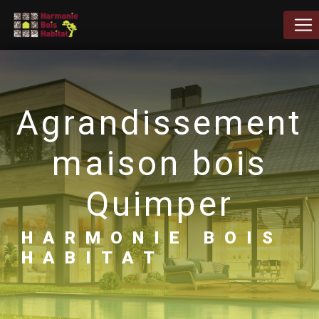
Panneau de gestion des cookies
agrandissement
maison bois
Quimper
HARMONIE BOIS
HABITAT